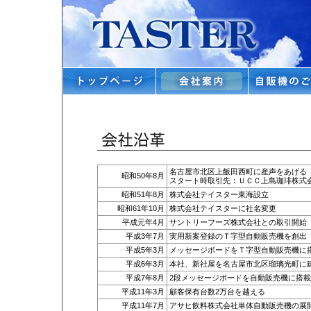
名古屋市北区上飯田西町に産声をあげる
昭和50年8月
スタート時取引先：ＵＣＣ上島珈琲株式
昭和51年8月
株式会社テイスター東海設立
昭和61年10月
株式会社テイスターに社名変更
平成元年4月
サントリーフーズ株式会社との取引開始
平成3年7月
実用新案登録のＴ字型自動販売機を創出
平成5年3月
メッセージボードをＴ字型自動販売機に
平成6年3月
本社、新社屋を名古屋市北区瑠璃光町に
平成7年8月
2段メッセージボードを自動販売機に搭載
平成11年3月
顧客保有台数2万台を越える
平成11年7月
アサヒ飲料株式会社単体自動販売機の展